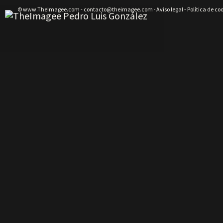
© www.TheImagee.com - contacto@theimagee.com
Aviso legal
-
Política de co
-