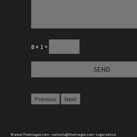
8 + 1 =
Previous
Next
© www.TheImagee.com - contacto@theimagee.com
Legal advice
-