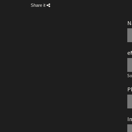
Share it
N
e
So
P
I