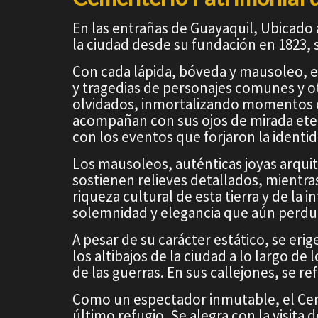
En las entrañas de Guayaquil, Ubicado a
la ciudad desde su fundación en 1823, s
Con cada lápida, bóveda y mausoleo, 
y tragedias de personajes comunes y ot
olvidados, inmortalizando momentos d
acompañan con sus ojos de mirada eter
con los eventos que forjaron la identi
Los mausoleos, auténticas joyas arqui
sostienen relieves detallados, mientras
riqueza cultural de esta tierra y de la
solemnidad y elegancia que aún perdu
A pesar de su carácter estático, se e
los altibajos de la ciudad a lo largo de
de las guerras. En sus callejones, se re
Como un espectador inmutable, el Ceme
último refugio. Se alegra con la visita