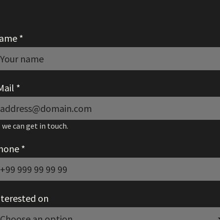
ame
*
Mail
*
 we can get in touch.
hone
*
nterested on