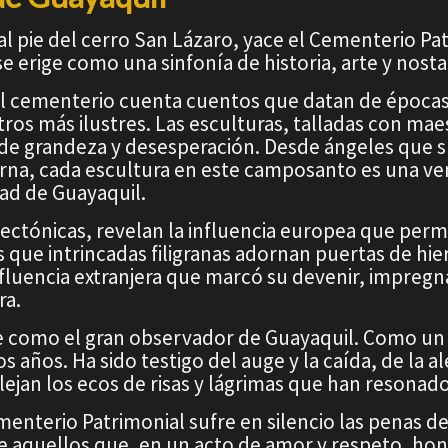
l pie del cerro San Lázaro, yace el Cementerio Pat
e erige como una sinfonía de historia, arte y nosta
el cementerio cuenta cuentos que datan de épocas
ros más ilustres. Las esculturas, talladas con mae
e grandeza y desesperación. Desde ángeles que su
na, cada escultura en este camposanto es una ven
dad de Guayaquil.
tectónicas, revelan la influencia europea que pe
 que intrincadas filigranas adornan puertas de hie
 influencia extranjera que marcó su devenir, impre
ra.
rige como el gran observador de Guayaquil. Como u
 los años. Ha sido testigo del auge y la caída, de la
flejan los ecos de risas y lágrimas que han resonado 
nterio Patrimonial sufre en silencio las penas de
 de aquellos que, en un acto de amor y respeto, hon