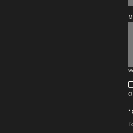
M
We
Cl
*
To